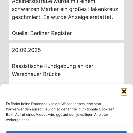
Adalberststraße wurde mit einem
schwarzen Marker ein großes Hakenkreuz
geschmiert. Es wurde Anzeige erstattet.
Quelle: Berliner Register
20.09.2025
Rassistische Kundgebung an der
Warschauer Brücke
Auf der Warschauer Brücke fand zwischen
11-17 Uhr eine Kundgebung statt, die
Es findet keine Datenanalyse der Webseitenbesuche statt.
rassistisch einzuordnen ist. Die
Wir verwenden ausschließlich so genannte "funktionale Cookies".
Kundgebung lief unter dem Titel: „White
Beim Aufruf eines Videos wird ggf. auf den jeweiligen Anbieter
weitergeleitet.
lives don´t Matter – Change my Mind“ (Das
Leben von Weißen ist unwichtig – überzeug