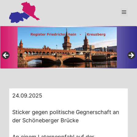
Zum
Inhalt
Men
springen
24.09.2025
Sticker gegen politische Gegnerschaft an
der Schöneberger Brücke
An einem Laternenpfahl auf der