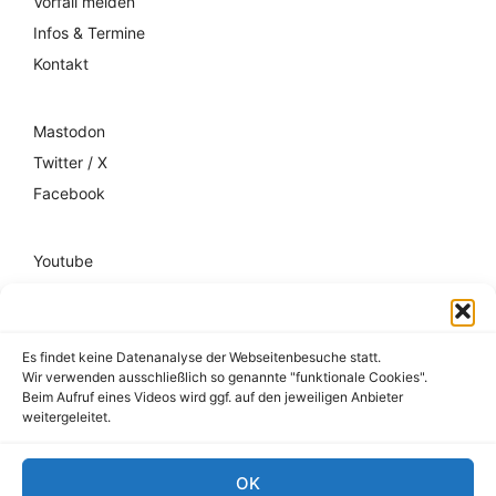
Vorfall melden
Infos & Termine
Kontakt
Mastodon
Twitter / X
Facebook
Youtube
Mixcloud
Spotify
Es findet keine Datenanalyse der Webseitenbesuche statt.
Wir verwenden ausschließlich so genannte "funktionale Cookies".
Impressum
Beim Aufruf eines Videos wird ggf. auf den jeweiligen Anbieter
weitergeleitet.
Datenschutz
Hausordnung
OK