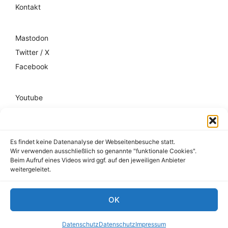
Kontakt
Mastodon
Twitter / X
Facebook
Youtube
Mixcloud
Spotify
Es findet keine Datenanalyse der Webseitenbesuche statt.
Wir verwenden ausschließlich so genannte "funktionale Cookies".
Impressum
Beim Aufruf eines Videos wird ggf. auf den jeweiligen Anbieter
weitergeleitet.
Datenschutz
Hausordnung
OK
© 2026 register-friedrichshain.de
Datenschutz
Datenschutz
Impressum