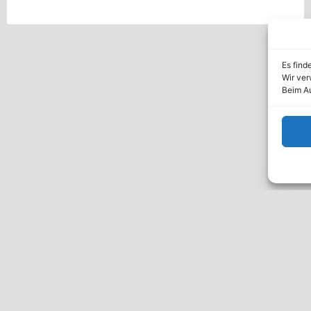
Es find
Wir ver
Beim Au