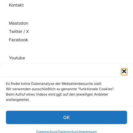
Kontakt
Mastodon
Twitter / X
Facebook
Youtube
Mixcloud
Spotify
Es findet keine Datenanalyse der Webseitenbesuche statt.
Wir verwenden ausschließlich so genannte "funktionale Cookies".
Impressum
Beim Aufruf eines Videos wird ggf. auf den jeweiligen Anbieter
weitergeleitet.
Datenschutz
Hausordnung
OK
© 2026 register-friedrichshain.de
Datenschutz
Datenschutz
Impressum