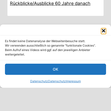
Rückblicke/Ausblicke 60 Jahre danach
Register Friedrichshain - Kreuzberg
Es findet keine Datenanalyse der Webseitenbesuche statt.
c/o UBI KLIZ e.V. / Mieterladen
Wir verwenden ausschließlich so genannte "funktionale Cookies".
Kreutzigerstraße 23, 10247 Berlin
Beim Aufruf eines Videos wird ggf. auf den jeweiligen Anbieter
weitergeleitet.
Vorfall melden
OK
Infos & Termine
Kontakt
Datenschutz
Datenschutz
Impressum
Mastodon
Twitter / X
Facebook