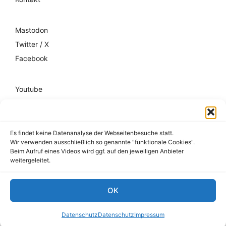
Mastodon
Twitter / X
Facebook
Youtube
Mixcloud
Spotify
Es findet keine Datenanalyse der Webseitenbesuche statt.
Wir verwenden ausschließlich so genannte "funktionale Cookies".
Impressum
Beim Aufruf eines Videos wird ggf. auf den jeweiligen Anbieter
weitergeleitet.
Datenschutz
Hausordnung
OK
© 2026 register-friedrichshain.de
Datenschutz
Datenschutz
Impressum