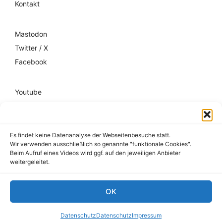
Kontakt
Mastodon
Twitter / X
Facebook
Youtube
Mixcloud
Spotify
Es findet keine Datenanalyse der Webseitenbesuche statt.
Wir verwenden ausschließlich so genannte "funktionale Cookies".
Impressum
Beim Aufruf eines Videos wird ggf. auf den jeweiligen Anbieter
weitergeleitet.
Datenschutz
Hausordnung
OK
© 2026 register-friedrichshain.de
Datenschutz
Datenschutz
Impressum