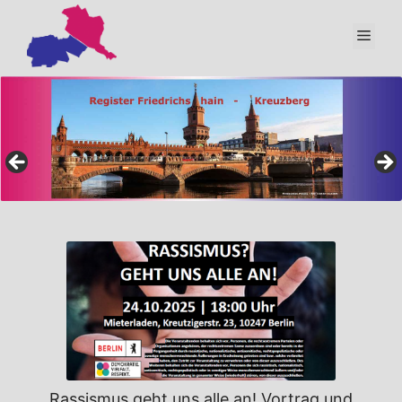
Zum
Inhalt
Men
springen
Rassismus geht uns alle an! Vortrag und