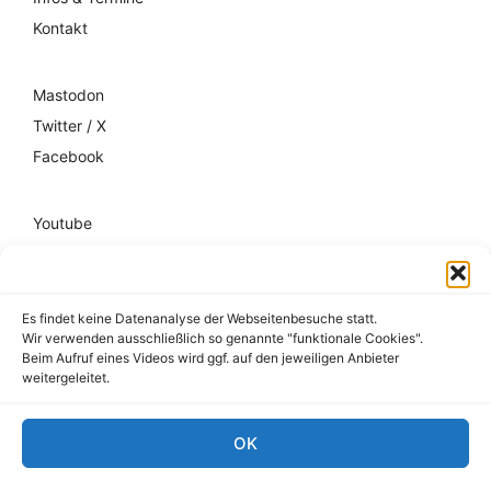
Kontakt
Mastodon
Twitter / X
Facebook
Youtube
Mixcloud
Spotify
Es findet keine Datenanalyse der Webseitenbesuche statt.
Wir verwenden ausschließlich so genannte "funktionale Cookies".
Impressum
Beim Aufruf eines Videos wird ggf. auf den jeweiligen Anbieter
weitergeleitet.
Datenschutz
Hausordnung
OK
© 2026 register-friedrichshain.de