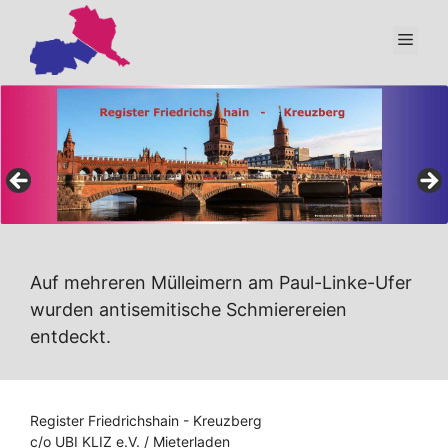
Zum
Inhalt
Men
springen
Auf mehreren Mülleimern am Paul-Linke-Ufer
wurden antisemitische Schmierereien
entdeckt.
Register Friedrichshain - Kreuzberg
c/o UBI KLIZ e.V. / Mieterladen