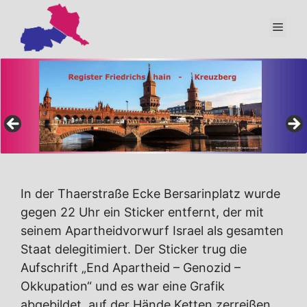
Zum
Inhalt
Men
springen
In der Thaerstraße Ecke Bersarinplatz wurde
gegen 22 Uhr ein Sticker entfernt, der mit
seinem Apartheidvorwurf Israel als gesamten
Staat delegitimiert. Der Sticker trug die
Aufschrift „End Apartheid – Genozid –
Okkupation“ und es war eine Grafik
abgebildet, auf der Hände Ketten zerreißen,