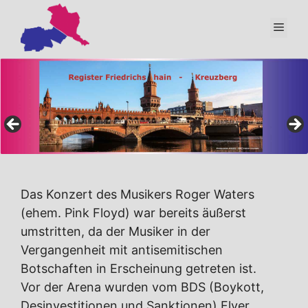
Zum
Inhalt
Men
springen
Das Konzert des Musikers Roger Waters
(ehem. Pink Floyd) war bereits äußerst
umstritten, da der Musiker in der
Vergangenheit mit antisemitischen
Botschaften in Erscheinung getreten ist.
Vor der Arena wurden vom BDS (Boykott,
Desinvestitionen und Sanktionen) Flyer