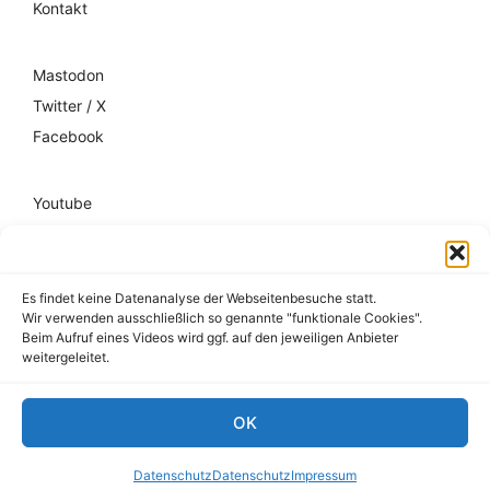
Kontakt
Mastodon
Twitter / X
Facebook
Youtube
Mixcloud
Spotify
Es findet keine Datenanalyse der Webseitenbesuche statt.
Wir verwenden ausschließlich so genannte "funktionale Cookies".
Impressum
Beim Aufruf eines Videos wird ggf. auf den jeweiligen Anbieter
weitergeleitet.
Datenschutz
Hausordnung
OK
© 2026 register-friedrichshain.de
Datenschutz
Datenschutz
Impressum