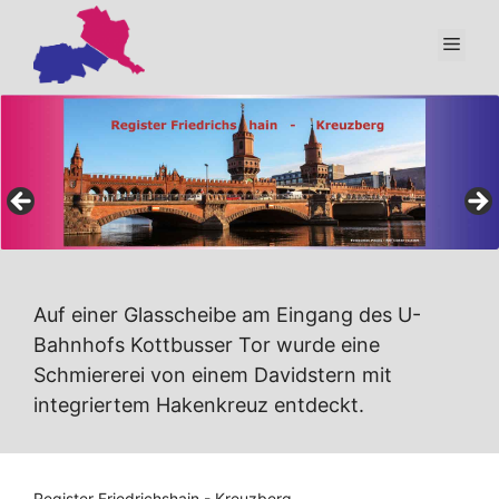
Zum
Inhalt
Men
springen
Auf einer Glasscheibe am Eingang des U-
Bahnhofs Kottbusser Tor wurde eine
Schmiererei von einem Davidstern mit
integriertem Hakenkreuz entdeckt.
Register Friedrichshain - Kreuzberg