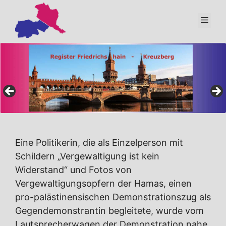
Zum
Inhalt
Men
springen
Eine Politikerin, die als Einzelperson mit
Schildern „Vergewaltigung ist kein
Widerstand“ und Fotos von
Vergewaltigungsopfern der Hamas, einen
pro-palästinensischen Demonstrationszug als
Gegendemonstrantin begleitete, wurde vom
Lautsprecherwagen der Demonstration nahe