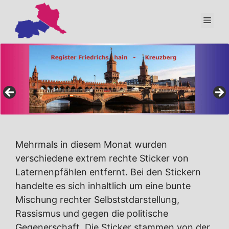
Zum
Inhalt
Men
springen
Mehrmals in diesem Monat wurden
verschiedene extrem rechte Sticker von
Laternenpfählen entfernt. Bei den Stickern
handelte es sich inhaltlich um eine bunte
Mischung rechter Selbststdarstellung,
Rassismus und gegen die politische
Gegenerschaft. Die Sticker stammen von der