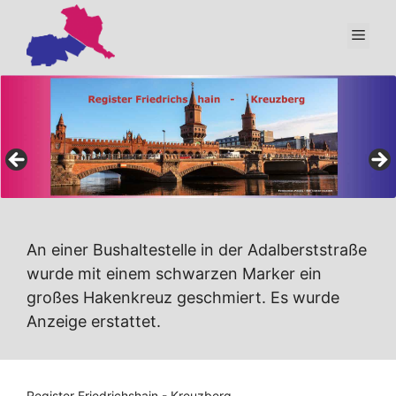
Zum
Inhalt
Men
springen
An einer Bushaltestelle in der Adalberststraße
wurde mit einem schwarzen Marker ein
großes Hakenkreuz geschmiert. Es wurde
Anzeige erstattet.
Register Friedrichshain - Kreuzberg