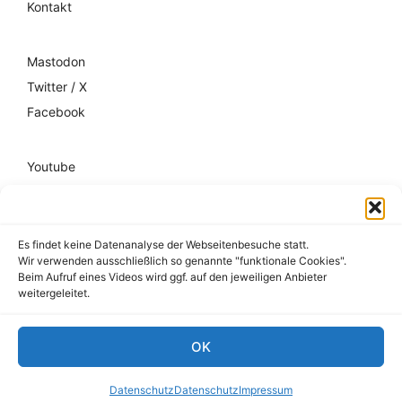
Kontakt
Mastodon
Twitter / X
Facebook
Youtube
Mixcloud
Spotify
Es findet keine Datenanalyse der Webseitenbesuche statt.
Wir verwenden ausschließlich so genannte "funktionale Cookies".
Impressum
Beim Aufruf eines Videos wird ggf. auf den jeweiligen Anbieter
weitergeleitet.
Datenschutz
Hausordnung
OK
© 2026 register-friedrichshain.de
Datenschutz
Datenschutz
Impressum