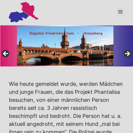
Zum
Inhalt
Men
springen
Wie heute gemeldet wurde, werden Mädchen
und junge Frauen, die das Projekt Phantalisa
besuchen, von einer männlichen Person
bereits seit ca. 3 Jahren rassistisch
beschimpft und bedroht. Die Person hat u. a.
aktuell angedroht, mit seinem Hund „mal bei
ihnen rein zu kommen“. Die Polizei wurde