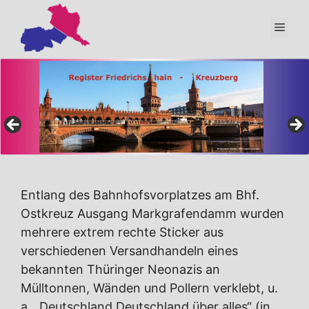
Zum
Inhalt
Men
springen
Entlang des Bahnhofsvorplatzes am Bhf.
Ostkreuz Ausgang Markgrafendamm wurden
mehrere extrem rechte Sticker aus
verschiedenen Versandhandeln eines
bekannten Thüringer Neonazis an
Mülltonnen, Wänden und Pollern verklebt, u.
a. „Deutschland Deutschland über alles“ (in