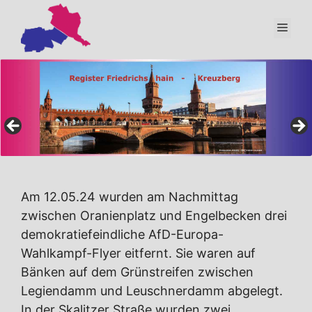
Zum
Inhalt
Men
springen
Am 12.05.24 wurden am Nachmittag
zwischen Oranienplatz und Engelbecken drei
demokratiefeindliche AfD-Europa-
Wahlkampf-Flyer eitfernt. Sie waren auf
Bänken auf dem Grünstreifen zwischen
Legiendamm und Leuschnerdamm abgelegt.
In der Skalitzer Straße wurden zwei