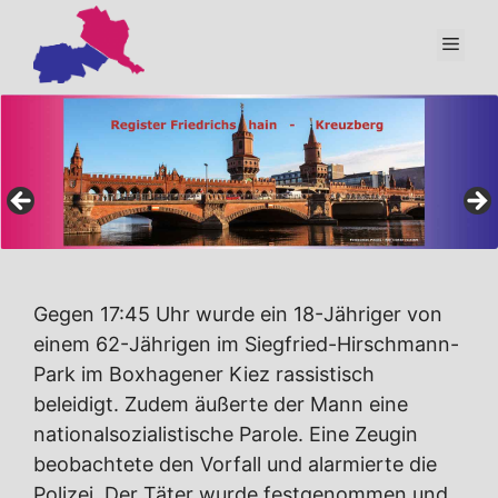
Zum
Inhalt
Men
springen
Gegen 17:45 Uhr wurde ein 18-Jähriger von
einem 62-Jährigen im Siegfried-Hirschmann-
Park im Boxhagener Kiez rassistisch
beleidigt. Zudem äußerte der Mann eine
nationalsozialistische Parole. Eine Zeugin
beobachtete den Vorfall und alarmierte die
Polizei. Der Täter wurde festgenommen und