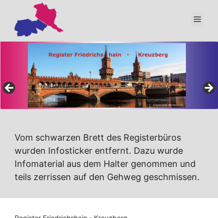
Zum
Inhalt
Men
springen
Vom schwarzen Brett des Registerbüros
wurden Infosticker entfernt. Dazu wurde
Infomaterial aus dem Halter genommen und
teils zerrissen auf den Gehweg geschmissen.
Register Friedrichshain - Kreuzberg