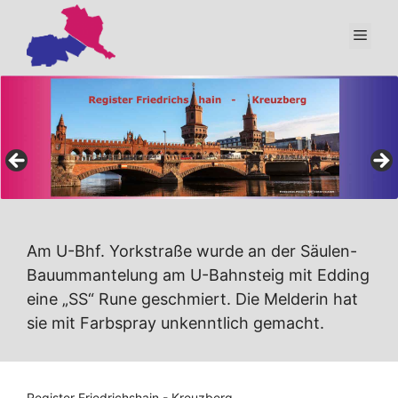
Zum
Inhalt
Men
springen
Am U-Bhf. Yorkstraße wurde an der Säulen-
Bauummantelung am U-Bahnsteig mit Edding
eine „SS“ Rune geschmiert. Die Melderin hat
sie mit Farbspray unkenntlich gemacht.
Register Friedrichshain - Kreuzberg