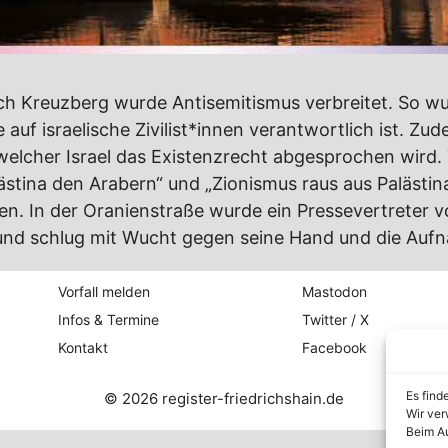
ch Kreuzberg wurde Antisemitismus verbreitet. So wu
e auf israelische Zivilist*innen verantwortlich ist. Z
t welcher Israel das Existenzrecht abgesprochen wir
ästina den Arabern“ und „Zionismus raus aus Palästina
 In der Oranienstraße wurde ein Pressevertreter v
 und schlug mit Wucht gegen seine Hand und die Auf
Vorfall melden
Mastodon
Infos & Termine
Twitter / X
Kontakt
Facebook
Es find
© 2026 register-friedrichshain.de
Wir ver
Beim Au