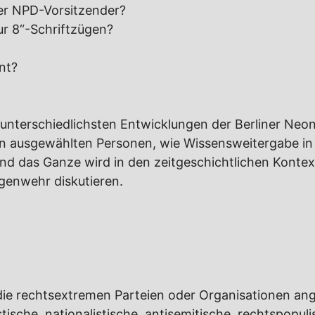
ner NPD-Vorsitzender?
ur 8“-Schriftzügen?
nt?
ie unterschiedlichsten Entwicklungen der Berliner Ne
 ausgewählten Personen, wie Wissensweitergabe in d
nd das Ganze wird in den zeitgeschichtlichen Kontex
genwehr diskutieren.
, die rechtsextremen Parteien oder Organisationen 
istische, nationalistische, antisemitische, rechtspop