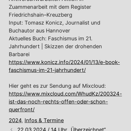
Zuammenarbeit mit dem Register
Friedrichshain–Kreuzberg
Input: Tomasz Konicz, Journalist und
Buchautor aus Hannover
Aktuelles Buch: Faschismus im 21.
Jahrhundert | Skizzen der drohenden
Barbarei
https://www.konicz.info/2024/01/13/e-book-
faschismus-im-21-jahrhundert/
Hier geht es zur Sendung auf Mixcloud:
https://www.mixcloud.com/WhudKz/200324-
ist-das-noch-rechts-offen-oder-schon-
querfront/
Kategorien
2024
,
Infos & Termine
22.03.2024 / 14 Uhr „Überzeichnet“