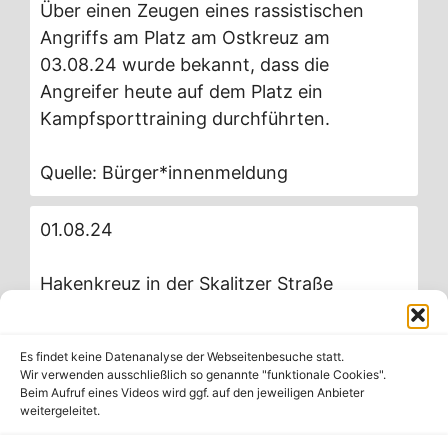
Über einen Zeugen eines rassistischen
Angriffs am Platz am Ostkreuz am
03.08.24 wurde bekannt, dass die
Angreifer heute auf dem Platz ein
Kampfsporttraining durchführten.
Quelle: Bürger*innenmeldung
01.08.24
Hakenkreuz in der Skalitzer Straße
Auf dem Gehweg Höhe Skalitzer Straße 70
Es findet keine Datenanalyse der Webseitenbesuche statt.
wurde gegen 10 Uhr ein mit blauer Kreide
Wir verwenden ausschließlich so genannte "funktionale Cookies".
angebrachtes Hakenkreuz und die Worte
Beim Aufruf eines Videos wird ggf. auf den jeweiligen Anbieter
weitergeleitet.
„sind wieder heimisch“ entdeckt.