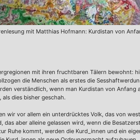
renlesung mit Matthias Hofmann: Kurdistan von Anfa
ergregionen mit ihren fruchtbaren Tälern bewohnt: h
llzogen die Menschen als erstes die Sesshaftwerdung
rden verständlich, wenn man Kurdistan von Anfang a
 als dies bisher geschah.
den wir vor allem ein unterdrücktes Volk, das von w
, das aber alleine gelassen wird, wenn die Besatzersta
t zur Ruhe kommt, werden die Kurd_innen und ein eig
d die Kurd_innen als neue Ordnungsmacht aufzubauen.